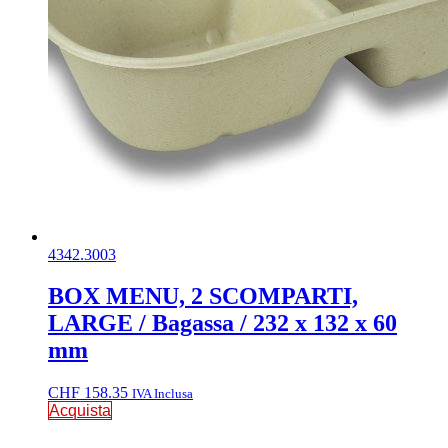
4342.3003
BOX MENU, 2 SCOMPARTI,
LARGE / Bagassa / 232 x 132 x 60
mm
CHF
158.35
IVA Inclusa
Acquista