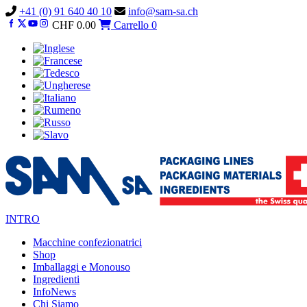
Vai
+41 (0) 91 640 40 10
info@sam-sa.ch
al
CHF
0.00
Carrello
0
contenuto
INTRO
Macchine confezionatrici
Shop
Imballaggi e Monouso
Ingredienti
InfoNews
Chi Siamo