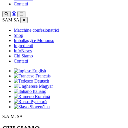
Contatti
SAM SA
Macchine confezionatrici
Shop
Imballaggi e Monouso
Ingredienti
InfoNews
Chi Siamo
Contatti
English
Français
Deutsch
Magyar
Italiano
Română
Русский
Slovenčina
S.A.M. SA