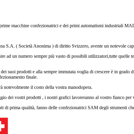
lle prime macchine confezionatrici e dei primi automatismi industrial
una S.A. ( Società Anonima ) di diritto Svizzero, avente un notevole capi
re ad un numero sempre più vasto di possibili utilizzatori,tutte quelle 
dei suoi prodotti e alla sempre immutata voglia di crescere è in grado d
fezionamento finale.
rrà notevolmente il costo della vostra manodopera.
o dei vostri prodotti , i nostri grafici lavoreranno al vostro fianco per 
enti di prima qualità, fanno delle confezionatrici SAM degli strumenti ch