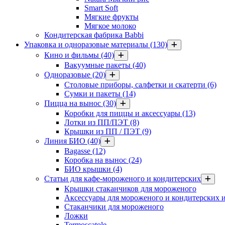
Smart Soft
Мягкие фрукты
Мягкое молоко
Кондитерская фабрика Babbi
Упаковка и одноразовые материалы
(130)
Кино и фильмы
(40)
Вакуумные пакеты
(40)
Одноразовые
(20)
Столовые приборы, салфетки и скатерти
(6)
Сумки и пакеты
(14)
Пицца на вынос
(30)
Коробки для пиццы и аксессуары
(13)
Лотки из ПП/ПЭТ
(8)
Крышки из ПП / ПЭТ
(9)
Линия БИО
(40)
Bagasse
(12)
Коробка на вынос
(24)
БИО крышки
(4)
Статьи для кафе-мороженого и кондитерских
Крышки стаканчиков для мороженого
Аксессуары для мороженого и кондитерских 
Стаканчики для мороженого
Ложки
Termoscatole