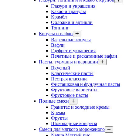
Глазури и украшения
Какао и гранулы
Крамбл
Обложки и артикли
Топпинг
Конусы и вафли
Вафельные конусы
Вафли
Гауфрет и украшения
Печатные и раскатанные вафли
Пасты, гурманы и вариации
Вкусный
Классические пасты
Пестрая классика
Фисташковая и фундучная пасты
Фруктовые вариегаты
Фруктовые пасты
Полные смеси
Гранитас и холодные кремы
Кремы
Фрукты
Шоколадные конфеты
Смеси для мягкого мороженого
Natura Мягкий рис