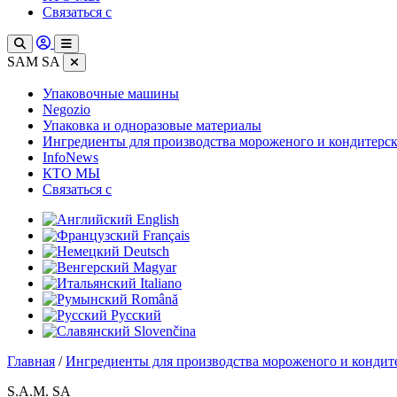
Связаться с
SAM SA
Упаковочные машины
Negozio
Упаковка и одноразовые материалы
Ингредиенты для производства мороженого и кондитерс
InfoNews
КТО МЫ
Связаться с
English
Français
Deutsch
Magyar
Italiano
Română
Русский
Slovenčina
Главная
/
Ингредиенты для производства мороженого и кондит
S.A.M. SA