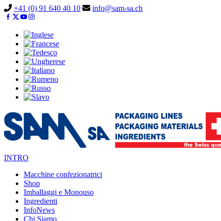
Vai
+41 (0) 91 640 40 10
info@sam-sa.ch
al
contenuto
INTRO
Macchine confezionatrici
Shop
Imballaggi e Monouso
Ingredienti
InfoNews
Chi Siamo