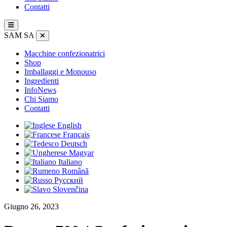
Contatti
SAM SA
Macchine confezionatrici
Shop
Imballaggi e Monouso
Ingredienti
InfoNews
Chi Siamo
Contatti
English
Français
Deutsch
Magyar
Italiano
Română
Русский
Slovenčina
Giugno 26, 2023