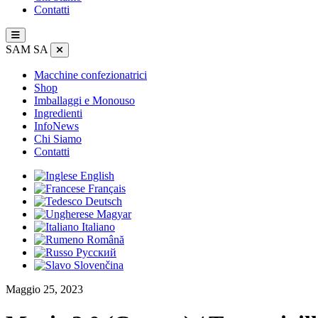
Contatti
SAM SA
Macchine confezionatrici
Shop
Imballaggi e Monouso
Ingredienti
InfoNews
Chi Siamo
Contatti
English
Français
Deutsch
Magyar
Italiano
Română
Русский
Slovenčina
Maggio 25, 2023