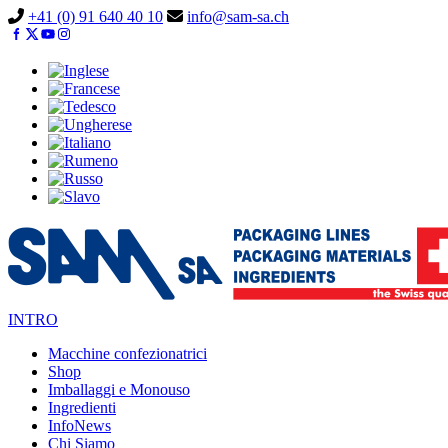
Vai
+41 (0) 91 640 40 10
info@sam-sa.ch
al
contenuto
INTRO
Macchine confezionatrici
Shop
Imballaggi e Monouso
Ingredienti
InfoNews
Chi Siamo