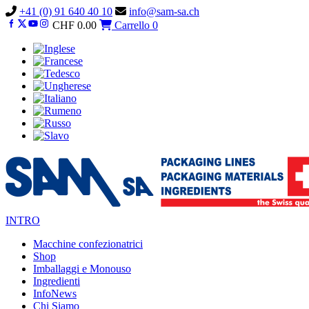
Vai
+41 (0) 91 640 40 10
info@sam-sa.ch
al
CHF
0.00
Carrello
0
contenuto
INTRO
Macchine confezionatrici
Shop
Imballaggi e Monouso
Ingredienti
InfoNews
Chi Siamo