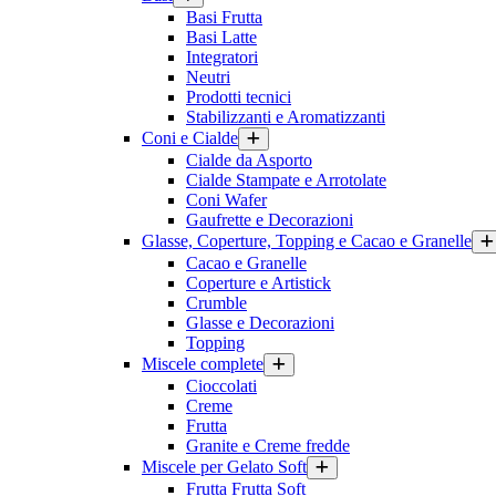
Basi Frutta
Basi Latte
Integratori
Neutri
Prodotti tecnici
Stabilizzanti e Aromatizzanti
Coni e Cialde
Cialde da Asporto
Cialde Stampate e Arrotolate
Coni Wafer
Gaufrette e Decorazioni
Glasse, Coperture, Topping e Cacao e Granelle
Cacao e Granelle
Coperture e Artistick
Crumble
Glasse e Decorazioni
Topping
Miscele complete
Cioccolati
Creme
Frutta
Granite e Creme fredde
Miscele per Gelato Soft
Frutta Frutta Soft