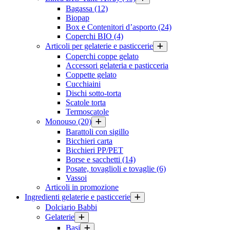
Bagassa
(12)
Biopap
Box e Contenitori d’asporto
(24)
Coperchi BIO
(4)
Articoli per gelaterie e pasticcerie
Coperchi coppe gelato
Accessori gelateria e pasticceria
Coppette gelato
Cucchiaini
Dischi sotto-torta
Scatole torta
Termoscatole
Monouso
(20)
Barattoli con sigillo
Bicchieri carta
Bicchieri PP/PET
Borse e sacchetti
(14)
Posate, tovaglioli e tovaglie
(6)
Vassoi
Articoli in promozione
Ingredienti gelaterie e pasticcerie
Dolciario Babbi
Gelaterie
Basi