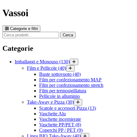
Vassoi
Categorie e filtri
Cerca
Cerca
prodotti
Categorie
Imballaggi e Monouso
(130)
Film e Pellicole
(40)
Buste sottovuoto
(40)
Film per confezionamento MAP
Film per confezionamento stretch
Film per termosigillatura
Pellicole in alluminio
Take-Away e Pizza
(30)
Scatole e accessori Pizza
(13)
Vaschette Alu
Vaschette incernierate
Vaschette PP/PET
(8)
Coperchi PP / PET
(9)
Linea BIO Take-Away
(40)