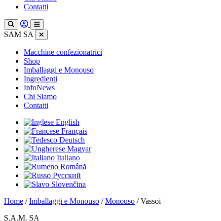
Contatti
SAM SA
Macchine confezionatrici
Shop
Imballaggi e Monouso
Ingredienti
InfoNews
Chi Siamo
Contatti
English
Français
Deutsch
Magyar
Italiano
Română
Русский
Slovenčina
Home
/
Imballaggi e Monouso
/
Monouso
/ Vassoi
S.A.M. SA