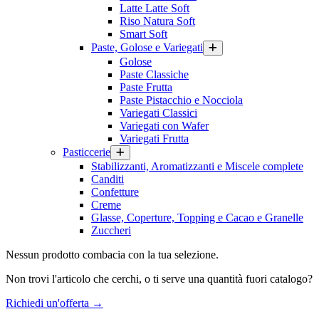
Latte Latte Soft
Riso Natura Soft
Smart Soft
Paste, Golose e Variegati
Golose
Paste Classiche
Paste Frutta
Paste Pistacchio e Nocciola
Variegati Classici
Variegati con Wafer
Variegati Frutta
Pasticcerie
Stabilizzanti, Aromatizzanti e Miscele complete
Canditi
Confetture
Creme
Glasse, Coperture, Topping e Cacao e Granelle
Zuccheri
Nessun prodotto combacia con la tua selezione.
Non trovi l'articolo che cerchi, o ti serve una quantità fuori catalogo?
Richiedi un'offerta
→