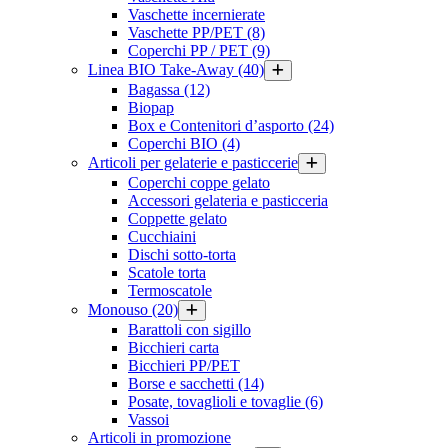
Vaschette incernierate
Vaschette PP/PET
(8)
Coperchi PP / PET
(9)
Linea BIO Take-Away
(40)
Bagassa
(12)
Biopap
Box e Contenitori d’asporto
(24)
Coperchi BIO
(4)
Articoli per gelaterie e pasticcerie
Coperchi coppe gelato
Accessori gelateria e pasticceria
Coppette gelato
Cucchiaini
Dischi sotto-torta
Scatole torta
Termoscatole
Monouso
(20)
Barattoli con sigillo
Bicchieri carta
Bicchieri PP/PET
Borse e sacchetti
(14)
Posate, tovaglioli e tovaglie
(6)
Vassoi
Articoli in promozione