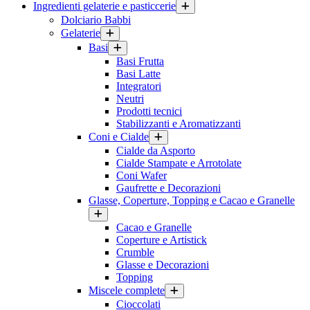
Ingredienti gelaterie e pasticcerie
Dolciario Babbi
Gelaterie
Basi
Basi Frutta
Basi Latte
Integratori
Neutri
Prodotti tecnici
Stabilizzanti e Aromatizzanti
Coni e Cialde
Cialde da Asporto
Cialde Stampate e Arrotolate
Coni Wafer
Gaufrette e Decorazioni
Glasse, Coperture, Topping e Cacao e Granelle
Cacao e Granelle
Coperture e Artistick
Crumble
Glasse e Decorazioni
Topping
Miscele complete
Cioccolati