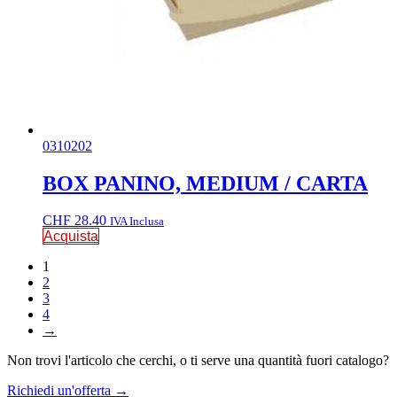
0310202
BOX PANINO, MEDIUM / CARTA
CHF
28.40
IVA Inclusa
Acquista
1
2
3
4
→
Non trovi l'articolo che cerchi, o ti serve una quantità fuori catalogo?
Richiedi un'offerta
→