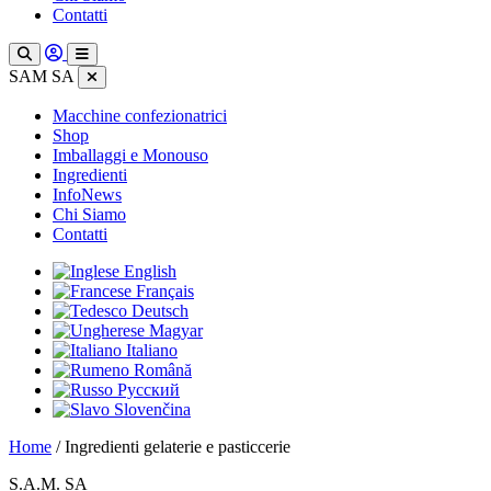
Contatti
SAM SA
Macchine confezionatrici
Shop
Imballaggi e Monouso
Ingredienti
InfoNews
Chi Siamo
Contatti
English
Français
Deutsch
Magyar
Italiano
Română
Русский
Slovenčina
Home
/ Ingredienti gelaterie e pasticcerie
S.A.M. SA