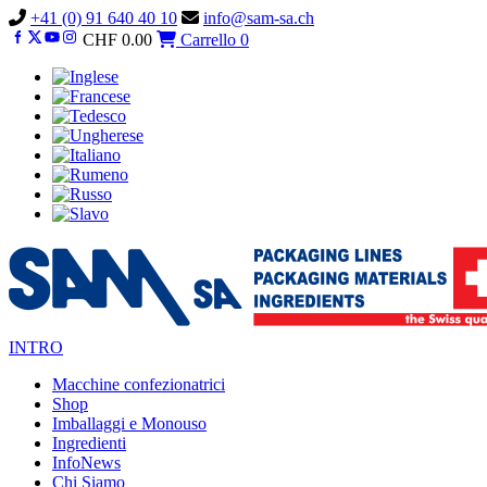
Vai
+41 (0) 91 640 40 10
info@sam-sa.ch
al
CHF
0.00
Carrello
0
contenuto
INTRO
Macchine confezionatrici
Shop
Imballaggi e Monouso
Ingredienti
InfoNews
Chi Siamo