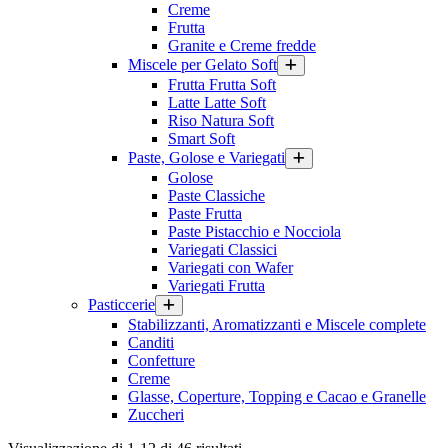
Creme
Frutta
Granite e Creme fredde
Miscele per Gelato Soft
Frutta Frutta Soft
Latte Latte Soft
Riso Natura Soft
Smart Soft
Paste, Golose e Variegati
Golose
Paste Classiche
Paste Frutta
Paste Pistacchio e Nocciola
Variegati Classici
Variegati con Wafer
Variegati Frutta
Pasticcerie
Stabilizzanti, Aromatizzanti e Miscele complete
Canditi
Confetture
Creme
Glasse, Coperture, Topping e Cacao e Granelle
Zuccheri