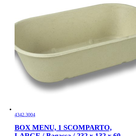
4342.3004
BOX MENU, 1 SCOMPARTO,
LARGE / Bagassa / 232 x 132 x 60