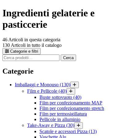
Ingredienti gelaterie e
pasticcerie
46
Articoli in questa categoria
130
Articoli in tutto il catalogo
Categorie e filtri
Cerca
Cerca
prodotti
Categorie
Imballaggi e Monouso
(130)
Film e Pellicole
(40)
Buste sottovuoto
(40)
Film per confezionamento MAP
Film per confezionamento stretch
Film per termosigillatura
Pellicole in alluminio
Take-Away e Pizza
(30)
Scatole e accessori Pizza
(13)
Vaschette Alu