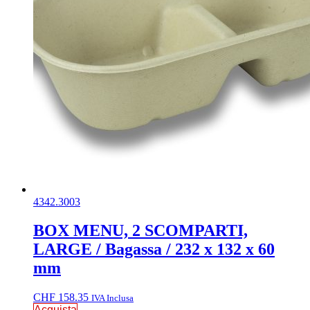
4342.3003
BOX MENU, 2 SCOMPARTI,
LARGE / Bagassa / 232 x 132 x 60
mm
CHF
158.35
IVA Inclusa
Acquista