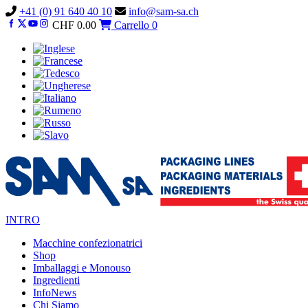
Vai
+41 (0) 91 640 40 10
info@sam-sa.ch
al
CHF
0.00
Carrello
0
contenuto
INTRO
Macchine confezionatrici
Shop
Imballaggi e Monouso
Ingredienti
InfoNews
Chi Siamo