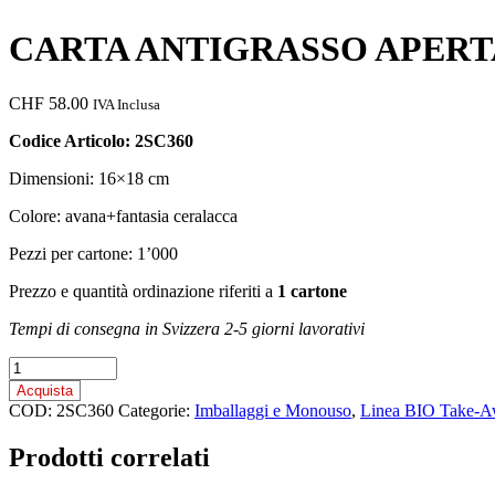
CARTA ANTIGRASSO APERTA 
CHF
58.00
IVA Inclusa
Codice Articolo: 2SC360
Dimensioni: 16×18 cm
Colore: avana+fantasia ceralacca
Pezzi per cartone: 1’000
Prezzo e quantità ordinazione riferiti a
1 cartone
Tempi di consegna in Svizzera 2-5 giorni lavorativi
CARTA
ANTIGRASSO
Acquista
APERTA
COD:
2SC360
Categorie:
Imballaggi e Monouso
,
Linea BIO Take-
2
LATI
Prodotti correlati
/
CARTA