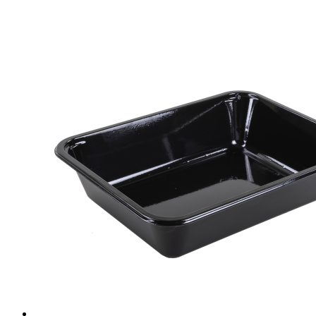
ANTIGRASSI
/
16x18
cm
quantità