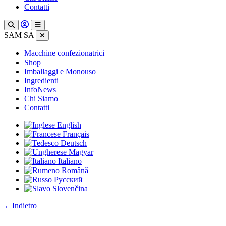
Contatti
SAM SA
Macchine confezionatrici
Shop
Imballaggi e Monouso
Ingredienti
InfoNews
Chi Siamo
Contatti
English
Français
Deutsch
Magyar
Italiano
Română
Русский
Slovenčina
:
←
Indietro
Box
e