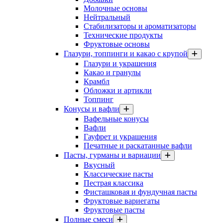
Молочные основы
Нейтральный
Стабилизаторы и ароматизаторы
Технические продукты
Фруктовые основы
Глазури, топпинги и какао с крупой
Глазури и украшения
Какао и гранулы
Крамбл
Обложки и артикли
Топпинг
Конусы и вафли
Вафельные конусы
Вафли
Гауфрет и украшения
Печатные и раскатанные вафли
Пасты, гурманы и вариации
Вкусный
Классические пасты
Пестрая классика
Фисташковая и фундучная пасты
Фруктовые вариегаты
Фруктовые пасты
Полные смеси