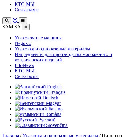
КТО МЫ
Связаться с
SAM SA
Упаковочные машины
Negozio
Упаковка и одноразовые материалы
Ингредиенты для производства мороженого и
кондитерских изделий
InfoNews
КТО МЫ
Связаться с
English
Français
Deutsch
Magyar
Italiano
Română
Русский
Slovenčina
Главная
/
Упаковка и одноразовые материалы
/ Пицца на