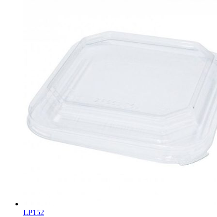
LP152