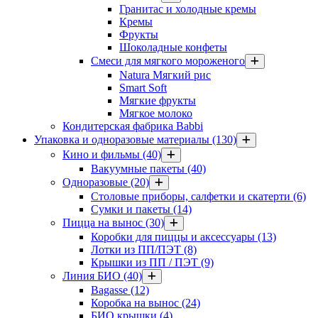
Гранитас и холодные кремы
Кремы
Фрукты
Шоколадные конфеты
Смеси для мягкого мороженого
Natura Мягкий рис
Smart Soft
Мягкие фрукты
Мягкое молоко
Кондитерская фабрика Babbi
Упаковка и одноразовые материалы
(130)
Кино и фильмы
(40)
Вакуумные пакеты
(40)
Одноразовые
(20)
Столовые приборы, салфетки и скатерти
(6)
Сумки и пакеты
(14)
Пицца на вынос
(30)
Коробки для пиццы и аксессуары
(13)
Лотки из ПП/ПЭТ
(8)
Крышки из ПП / ПЭТ
(9)
Линия БИО
(40)
Bagasse
(12)
Коробка на вынос
(24)
БИО крышки
(4)