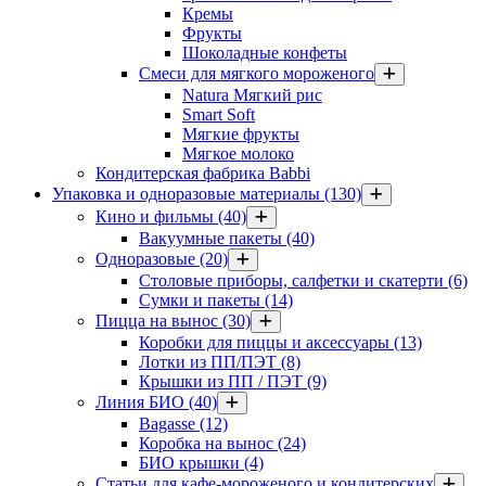
Кремы
Фрукты
Шоколадные конфеты
Смеси для мягкого мороженого
Natura Мягкий рис
Smart Soft
Мягкие фрукты
Мягкое молоко
Кондитерская фабрика Babbi
Упаковка и одноразовые материалы
(130)
Кино и фильмы
(40)
Вакуумные пакеты
(40)
Одноразовые
(20)
Столовые приборы, салфетки и скатерти
(6)
Сумки и пакеты
(14)
Пицца на вынос
(30)
Коробки для пиццы и аксессуары
(13)
Лотки из ПП/ПЭТ
(8)
Крышки из ПП / ПЭТ
(9)
Линия БИО
(40)
Bagasse
(12)
Коробка на вынос
(24)
БИО крышки
(4)
Статьи для кафе-мороженого и кондитерских