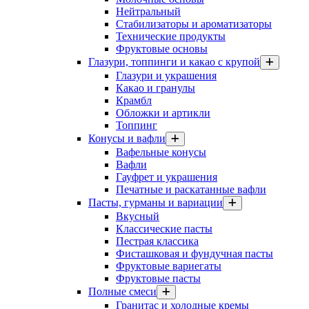
Нейтральный
Стабилизаторы и ароматизаторы
Технические продукты
Фруктовые основы
Глазури, топпинги и какао с крупой
Глазури и украшения
Какао и гранулы
Крамбл
Обложки и артикли
Топпинг
Конусы и вафли
Вафельные конусы
Вафли
Гауфрет и украшения
Печатные и раскатанные вафли
Пасты, гурманы и вариации
Вкусный
Классические пасты
Пестрая классика
Фисташковая и фундучная пасты
Фруктовые вариегаты
Фруктовые пасты
Полные смеси
Гранитас и холодные кремы