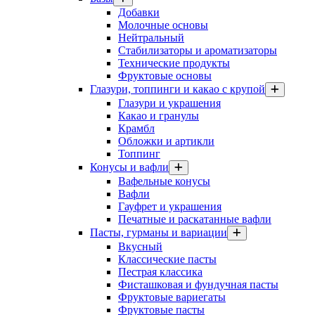
Добавки
Молочные основы
Нейтральный
Стабилизаторы и ароматизаторы
Технические продукты
Фруктовые основы
Глазури, топпинги и какао с крупой
Глазури и украшения
Какао и гранулы
Крамбл
Обложки и артикли
Топпинг
Конусы и вафли
Вафельные конусы
Вафли
Гауфрет и украшения
Печатные и раскатанные вафли
Пасты, гурманы и вариации
Вкусный
Классические пасты
Пестрая классика
Фисташковая и фундучная пасты
Фруктовые вариегаты
Фруктовые пасты