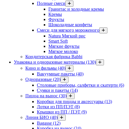
Полные смеси
Гранитас и холодные кремы
Кремы
Фрукты
Шоколадные конфеты
Смеси для мягкого мороженого
Natura Мягкий рис
Smart Soft
Мягкие фрукты
Мягкое молоко
Кондитерская фабрика Babbi
Упаковка и одноразовые материалы
(130)
Кино и фильмы
(40)
Вакуумные пакеты
(40)
Одноразовые
(20)
Столовые приборы, салфетки и скатерти
(6)
Сумки и пакеты
(14)
Пицца на вынос
(30)
Коробки для пиццы и аксессуары
(13)
Лотки из ПП/ПЭТ
(8)
Крышки из ПП / ПЭТ
(9)
Линия БИО
(40)
Bagasse
(12)
Коробка на вынос
(24)