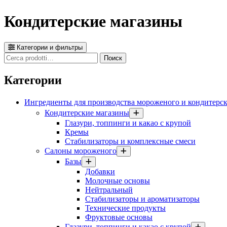
Кондитерские магазины
Категории и фильтры
Cerca
Поиск
prodotti
Категории
Ингредиенты для производства мороженого и кондитерс
Кондитерские магазины
Глазури, топпинги и какао с крупой
Кремы
Стабилизаторы и комплексные смеси
Салоны мороженого
Базы
Добавки
Молочные основы
Нейтральный
Стабилизаторы и ароматизаторы
Технические продукты
Фруктовые основы
Глазури, топпинги и какао с крупой