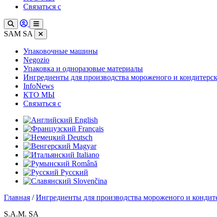
Связаться с
SAM SA
Упаковочные машины
Negozio
Упаковка и одноразовые материалы
Ингредиенты для производства мороженого и кондитерс
InfoNews
КТО МЫ
Связаться с
English
Français
Deutsch
Magyar
Italiano
Română
Русский
Slovenčina
Главная
/
Ингредиенты для производства мороженого и кондит
S.A.M. SA