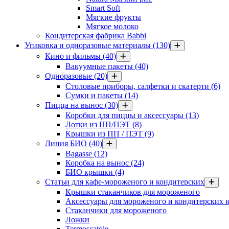
Smart Soft
Мягкие фрукты
Мягкое молоко
Кондитерская фабрика Babbi
Упаковка и одноразовые материалы
(130)
Кино и фильмы
(40)
Вакуумные пакеты
(40)
Одноразовые
(20)
Столовые приборы, салфетки и скатерти
(6)
Сумки и пакеты
(14)
Пицца на вынос
(30)
Коробки для пиццы и аксессуары
(13)
Лотки из ПП/ПЭТ
(8)
Крышки из ПП / ПЭТ
(9)
Линия БИО
(40)
Bagasse
(12)
Коробка на вынос
(24)
БИО крышки
(4)
Статьи для кафе-мороженого и кондитерских
Крышки стаканчиков для мороженого
Аксессуары для мороженого и кондитерских 
Стаканчики для мороженого
Ложки
Termoscatole