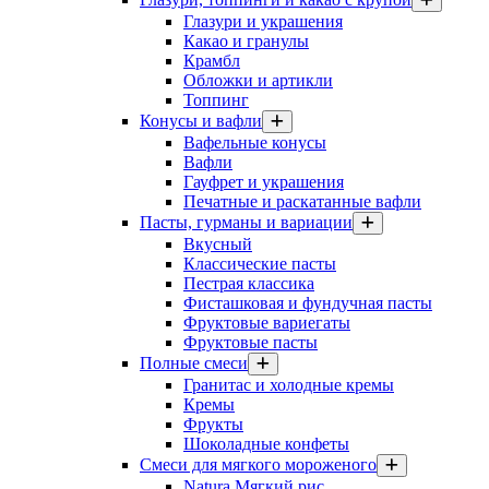
Глазури и украшения
Какао и гранулы
Крамбл
Обложки и артикли
Топпинг
Конусы и вафли
Вафельные конусы
Вафли
Гауфрет и украшения
Печатные и раскатанные вафли
Пасты, гурманы и вариации
Вкусный
Классические пасты
Пестрая классика
Фисташковая и фундучная пасты
Фруктовые вариегаты
Фруктовые пасты
Полные смеси
Гранитас и холодные кремы
Кремы
Фрукты
Шоколадные конфеты
Смеси для мягкого мороженого
Natura Мягкий рис