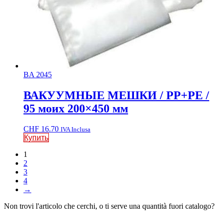
BA 2045
ВАКУУМНЫЕ МЕШКИ / PP+PE /
95 моих 200×450 мм
CHF
16.70
IVA Inclusa
Купить
1
2
3
4
→
Non trovi l'articolo che cerchi, o ti serve una quantità fuori catalogo?