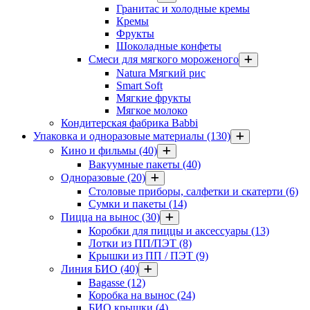
Гранитас и холодные кремы
Кремы
Фрукты
Шоколадные конфеты
Смеси для мягкого мороженого
Natura Мягкий рис
Smart Soft
Мягкие фрукты
Мягкое молоко
Кондитерская фабрика Babbi
Упаковка и одноразовые материалы
(130)
Кино и фильмы
(40)
Вакуумные пакеты
(40)
Одноразовые
(20)
Столовые приборы, салфетки и скатерти
(6)
Сумки и пакеты
(14)
Пицца на вынос
(30)
Коробки для пиццы и аксессуары
(13)
Лотки из ПП/ПЭТ
(8)
Крышки из ПП / ПЭТ
(9)
Линия БИО
(40)
Bagasse
(12)
Коробка на вынос
(24)
БИО крышки
(4)