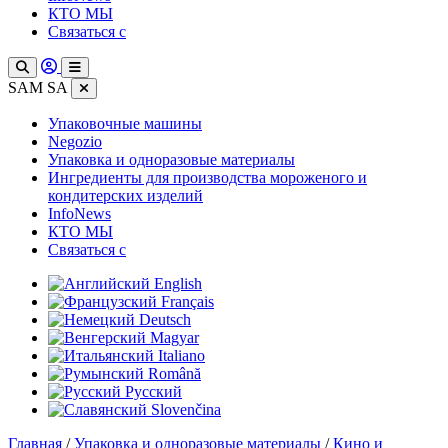
КТО МЫ
Связаться с
SAM SA
Упаковочные машины
Negozio
Упаковка и одноразовые материалы
Ингредиенты для производства мороженого и
кондитерских изделий
InfoNews
КТО МЫ
Связаться с
English
Français
Deutsch
Magyar
Italiano
Română
Русский
Slovenčina
Главная
/
Упаковка и одноразовые материалы
/
Кино и