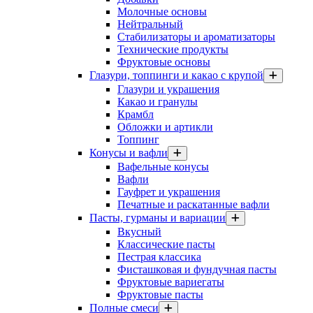
Молочные основы
Нейтральный
Стабилизаторы и ароматизаторы
Технические продукты
Фруктовые основы
Глазури, топпинги и какао с крупой
Глазури и украшения
Какао и гранулы
Крамбл
Обложки и артикли
Топпинг
Конусы и вафли
Вафельные конусы
Вафли
Гауфрет и украшения
Печатные и раскатанные вафли
Пасты, гурманы и вариации
Вкусный
Классические пасты
Пестрая классика
Фисташковая и фундучная пасты
Фруктовые вариегаты
Фруктовые пасты
Полные смеси