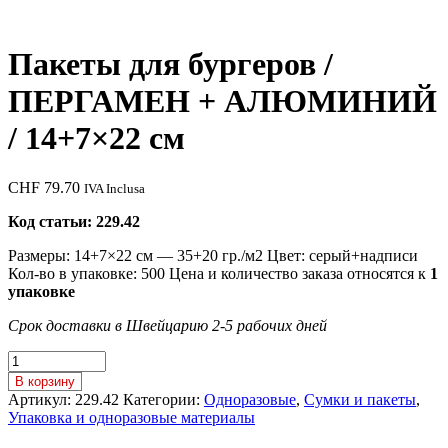
Пакеты для бургеров /
ПЕРГАМЕН + АЛЮМИНИЙ
/ 14+7×22 см
CHF
79.70
IVA Inclusa
Код статьи: 229.42
Размеры: 14+7×22 см — 35+20 гр./м2 Цвет: серый+надписи
Кол-во в упаковке: 500 Цена и количество заказа относятся к
1
упаковке
Срок доставки в Швейцарию 2-5 рабочих дней
Количество
товара
В корзину
Пакеты
Артикул:
229.42
Категории:
Одноразовые
,
Сумки и пакеты
,
для
Упаковка и одноразовые материалы
бургеров