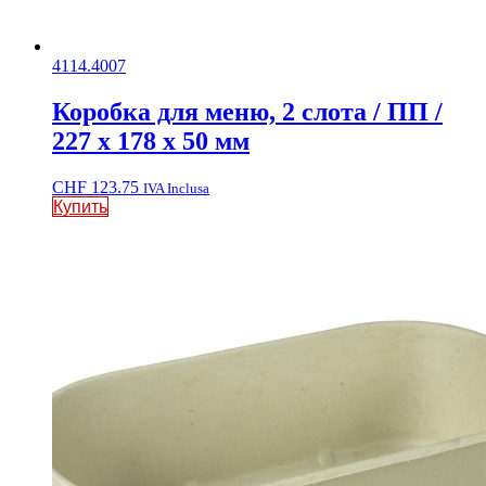
4114.4007
Коробка для меню, 2 слота / ПП /
227 x 178 x 50 мм
CHF
123.75
IVA Inclusa
Купить