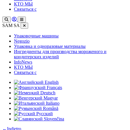
КТО МЫ
Связаться с
SAM SA
Упаковочные машины
Negozio
Упаковка и одноразовые материалы
Ингредиенты для производства мороженого и
кондитерских изделий
InfoNews
КТО МЫ
Связаться с
English
Français
Deutsch
Magyar
Italiano
Română
Русский
Slovenčina
:
←
Indietro