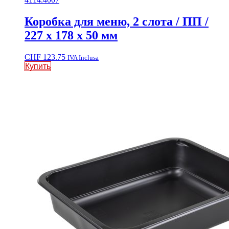
Коробка для меню, 2 слота / ПП /
227 x 178 x 50 мм
CHF
123.75
IVA Inclusa
Купить