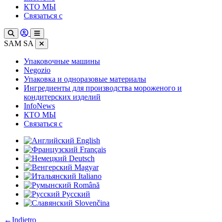
КТО МЫ
Связаться с
SAM SA
Упаковочные машины
Negozio
Упаковка и одноразовые материалы
Ингредиенты для производства мороженого и
кондитерских изделий
InfoNews
КТО МЫ
Связаться с
English
Français
Deutsch
Magyar
Italiano
Română
Русский
Slovenčina
:
←
Indietro