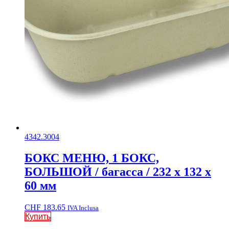
4342.3004
БОКС МЕНЮ, 1 БОКС,
БОЛЬШОЙ / багасса / 232 x 132 x
60 мм
CHF
183.65
IVA Inclusa
Купить