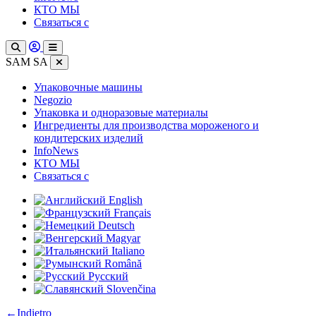
КТО МЫ
Связаться с
SAM SA
Упаковочные машины
Negozio
Упаковка и одноразовые материалы
Ингредиенты для производства мороженого и
кондитерских изделий
InfoNews
КТО МЫ
Связаться с
English
Français
Deutsch
Magyar
Italiano
Română
Русский
Slovenčina
:
←
Indietro